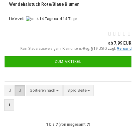
Wendehalstuch Rote/Blaue Blumen
Lieferzeit:
ca. 4-14 Tage
ab 7,99 EUR
Kein Steuerausweis gem. Kleinuntern.-Reg. §19 UStG zzgl.
Versand
ZUM ARTIKEL
Sortieren nach
pro Seite
Sortieren nach
8 pro Seite
1
1
bis
7
(von insgesamt
7
)