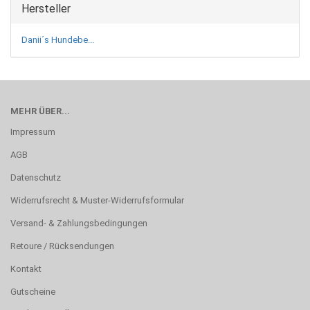
Hersteller
Danii´s Hundebe...
MEHR ÜBER...
Impressum
AGB
Datenschutz
Widerrufsrecht & Muster-Widerrufsformular
Versand- & Zahlungsbedingungen
Retoure / Rücksendungen
Kontakt
Gutscheine