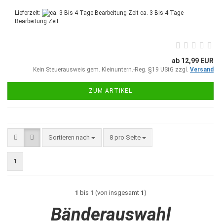
Lieferzeit:
ca. 3 Bis 4 Tage
Bearbeitung Zeit
ab 12,99 EUR
Kein Steuerausweis gem. Kleinuntern.-Reg. §19 UStG zzgl.
Versand
ZUM ARTIKEL
Sortieren nach
pro Seite
Sortieren nach
8 pro Seite
1
1
bis
1
(von insgesamt
1
)
Bänderauswahl