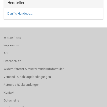
Hersteller
Danii´s Hundebe...
MEHR ÜBER...
Impressum
AGB
Datenschutz
Widerrufsrecht & Muster-Widerrufsformular
Versand- & Zahlungsbedingungen
Retoure / Rücksendungen
Kontakt
Gutscheine