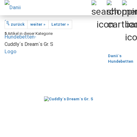
« zurück
weiter »
Letzter »
5
Artikel in dieser Kategorie
Cuddly´s Dream´s Gr. S
Danii´s
Hundebetten