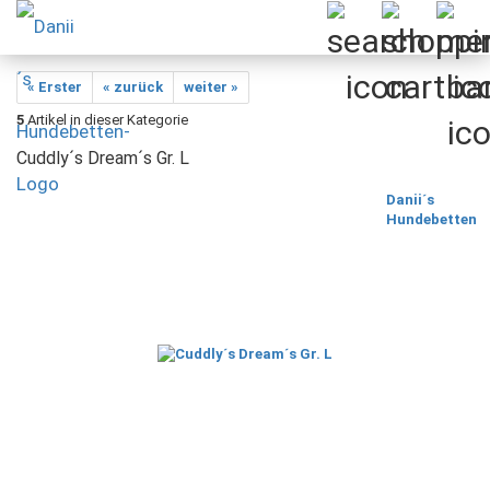
« Erster
« zurück
weiter »
5
Artikel in dieser Kategorie
Cuddly´s Dream´s Gr. L
Danii´s
Hundebetten