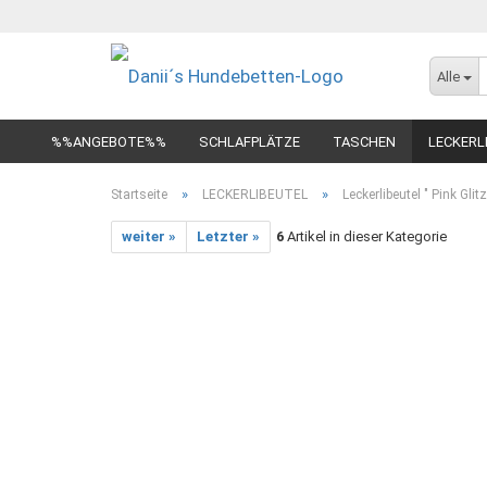
Alle
%%ANGEBOTE%%
SCHLAFPLÄTZE
TASCHEN
LECKERL
»
»
Startseite
LECKERLIBEUTEL
Leckerlibeutel " Pink Glitz
weiter »
Letzter »
6
Artikel in dieser Kategorie