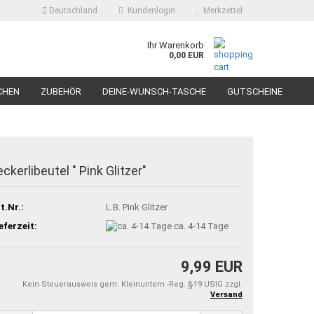
Deutschland
Kundenlogin
Merkzettel
Ihr Warenkorb
0,00 EUR
ail
CHEN
ZUBEHÖR
DEINE-WUNSCH-TASCHE
GUTSCHEINE
swort
eckerlibeutel " Pink Glitzer"
 erstellen
t.Nr.:
L.B. Pink Glitzer
ort vergessen?
eferzeit:
ca. 4-14 Tage
9,99 EUR
Kein Steuerausweis gem. Kleinuntern.-Reg. §19 UStG zzgl.
Versand