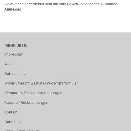
Sie müssen angemeldet sein um eine Bewertung abgeben zu können.
Anmelden
MEHR ÜBER...
Impressum
AGB
Datenschutz
Widerrufsrecht & Muster-Widerrufsformular
Versand- & Zahlungsbedingungen
Retoure / Rücksendungen
Kontakt
Gutscheine
Cookie Einstellungen