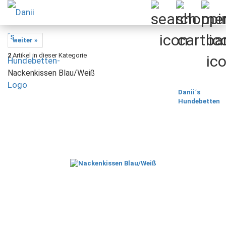
weiter »
2
Artikel in dieser Kategorie
Nackenkissen Blau/Weiß
Danii´s
Hundebetten