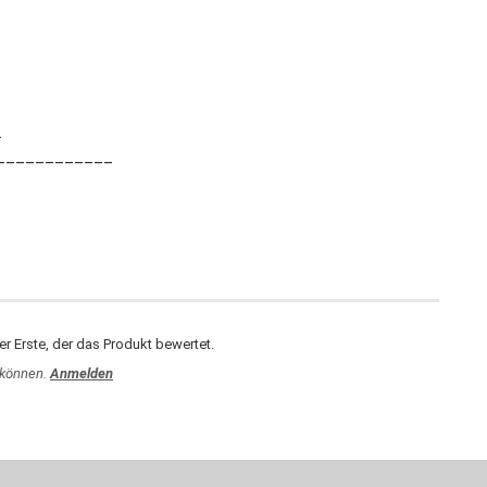
.
____________
r Erste, der das Produkt bewertet.
 können.
Anmelden