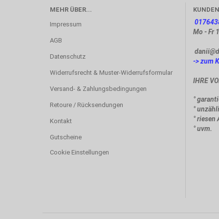
MEHR ÜBER...
KUNDEN
017643
Impressum
Mo - Fr 
AGB
danii@d
Datenschutz
-> zum 
Widerrufsrecht & Muster-Widerrufsformular
IHRE VO
Versand- & Zahlungsbedingungen
° garant
Retoure / Rücksendungen
° unzäh
° riesen
Kontakt
° uvm.
Gutscheine
Cookie Einstellungen