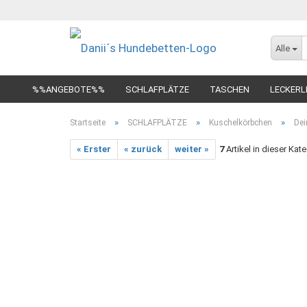
Alle
%%ANGEBOTE%%
SCHLAFPLÄTZE
TASCHEN
LECKERL
»
»
»
Startseite
SCHLAFPLÄTZE
Kuschelkörbchen
Dei
« Erster
« zurück
weiter »
7
Artikel in dieser Kat